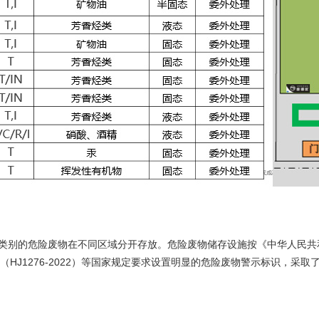
类别的危险废物在不同区域分开存放。危险废物储存设施按《中华人民共
范》（HJ1276-2022）等国家规定要求设置明显的危险废物警示标识，