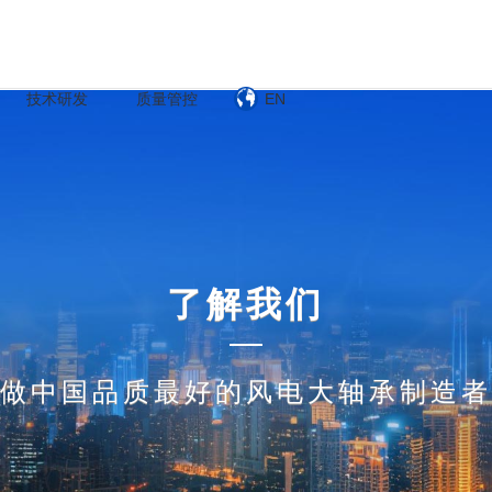
技术研发
质量管控
EN
了解我们
做中国品质最好的风电大轴承制造者