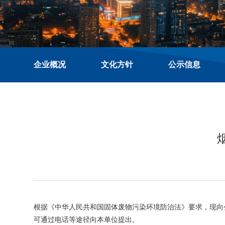
企业概况
文化方针
公示信息
根据《中华人民共和国固体废物污染环境防治法》要求，现向公
可通过电话等途径向本单位提出。