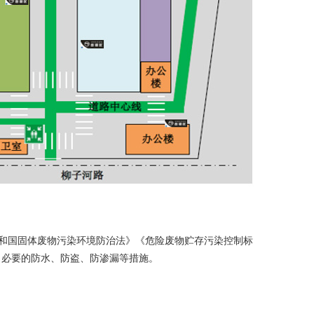
和国固体废物污染环境防治法》《危险废物贮存污染控制标
采取了必要的防水、防盗、防渗漏等措施。