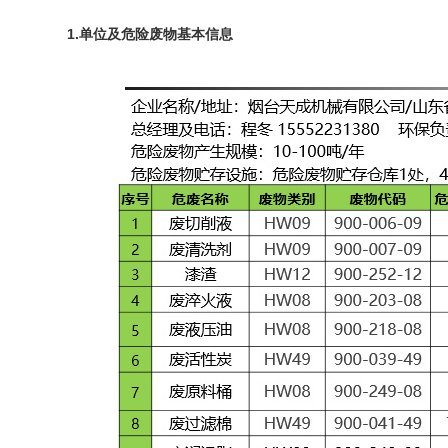
1.单位及危险废物基本信息