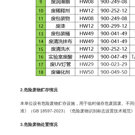
2.危险废物贮存情况
本单位设有危险废物贮存设施，用于临时储存危废固废。不同
准》（GB 18597-2023）《危险废物识别标志设置技术规
3.危险废物处置情况