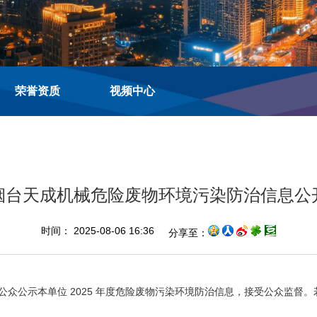
荣誉资质
视频中心
烟台天成机械危险废物环境污染防治信息公
时间：
2025-08-06 16:36
分享至：
众公示本单位 2025 年度危险废物污染环境防治信息，接受公众监督